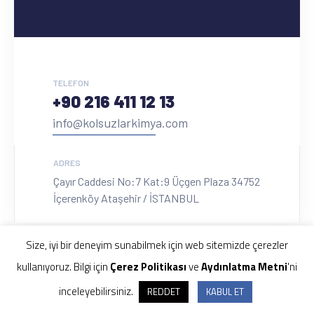
TELEFON
+90 216 411 12 13
info@kolsuzlarkimya.com
ADRES
Çayır Caddesi No:7 Kat:9 Üçgen Plaza 34752
İçerenköy Ataşehir / İSTANBUL
Size, iyi bir deneyim sunabilmek için web sitemizde çerezler
kullanıyoruz. Bilgi için
Çerez Politikası
ve
Aydınlatma Metni
'ni
Copyright © 2018. Kolsuzlar Kimya
Web Tasarım
inceleyebilirsiniz.
REDDET
KABUL ET