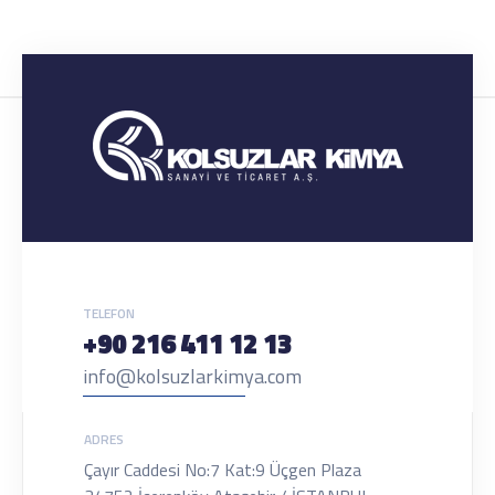
TELEFON
+90 216 411 12 13
info@kolsuzlarkimya.com
ADRES
Çayır Caddesi No:7 Kat:9 Üçgen Plaza