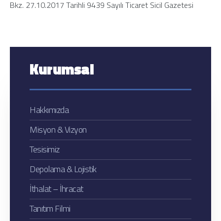
Bkz. 27.10.2017 Tarihli 9439 Sayılı Ticaret Sicil Gazetesi
Kurumsal
Hakkımızda
Misyon & Vizyon
Tesisimiz
Depolama & Lojistik
İthalat – İhracat
Tanıtım Filmi